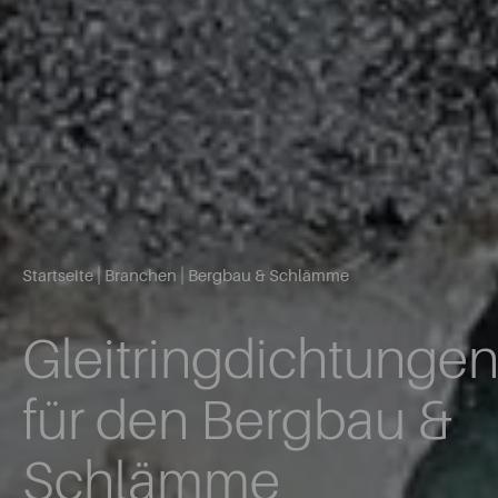
|
|
Startseite
Branchen
Bergbau & Schlämme
Gleitringdichtunge
für den Bergbau &
Schlämme